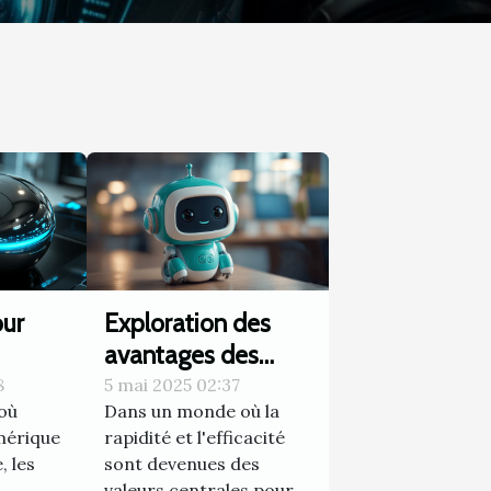
s...
our
Exploration des
avantages des
ment
chatbots pour
8
5 mai 2025 02:37
où
Dans un monde où la
es
l'amélioration du
umérique
rapidité et l'efficacité
service client
, les
sont devenues des
valeurs centrales pour