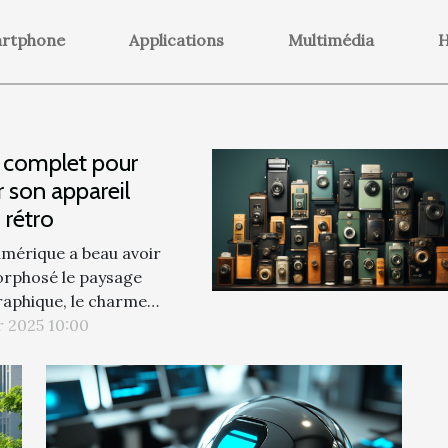
rtphone
Applications
Multimédia
H
 complet pour
r son appareil
 rétro
umérique a beau avoir
rphosé le paysage
aphique, le charme
rel de la photographie
r 2025 10:00
ontinue de séduire de
x passionnés. À travers
anismes authentiques
qualité d'image
ive, les appareils photo