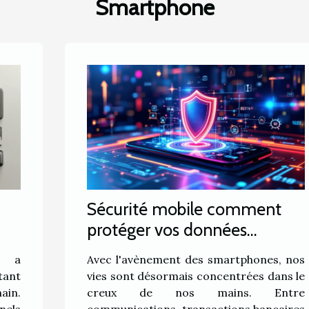
l'amélioration de
Smartphone
l'expérience utilisateur.
Pourtant, l'efficacité
de ces outils
sophistiqués n'est pas
figée ; elle requiert une
amélioration continue
pour...
Sécurité mobile comment
protéger vos données
personnelles sur smartphone
s a
Avec l'avènement des smartphones, nos
tant
vies sont désormais concentrées dans le
ain.
creux de nos mains. Entre
nels
communications, transactions bancaires