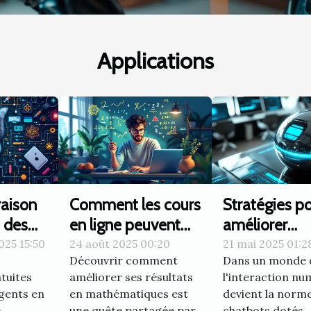
des chatbots, ces assistant
Applications
aison
Comment les cours
Stratégies p
 des
en ligne peuvent
améliorer
booster votre
continuelle
025 15:50
24 août 2025 00:20
21 mai 2025 01:2
Découvrir comment
Dans un monde 
x chats
moyenne en maths
l'efficacité d
atuites
améliorer ses résultats
l'interaction n
en
?
chatbots IA
igents en
en mathématiques est
devient la norme
e
une quête partagée par
chatbots dotés