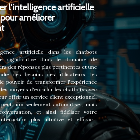
l'intelligence artificielle
pour améliorer
nt
ligence artificielle dans les chatbots
e significative dans le domaine de
avers des réponses plus pertinentes et une
ie des besoins des utilisateurs, les
le pouvoir de transformer l'expérience
e les moyens d'enrichir les chatbots avec
 pour offrir un service client exceptionnel.
peut non seulement automatiser, mais
conversation, et ainsi fidéliser votre
nteraction plus intuitive et efficace.
'IA dans les chatbots L'intelligence
un levier incontournable dans l'évolution