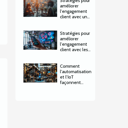
Stratégies pour
améliorer
l'engagement
client avec un
bot de
messagerie
Stratégies pour
améliorer
l'engagement
client avec les
nouvelles
technologies
Comment
l'automatisation
et l'IoT
façonnent
l'avenir des
industries
durables