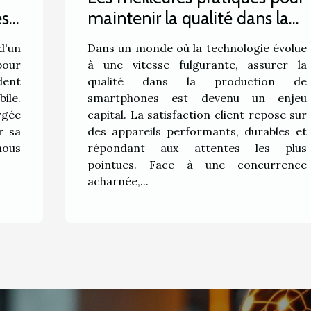
maintenir la qualité dans la
es
production de smartphones
Dans un monde où la technologie évolue
d'un
a
à une vitesse fulgurante, assurer la
pour
rie
qualité dans la production de
ent
smartphones est devenu un enjeu
ile.
capital. La satisfaction client repose sur
rgée
des appareils performants, durables et
r sa
répondant aux attentes les plus
nous
pointues. Face à une concurrence
acharnée,...