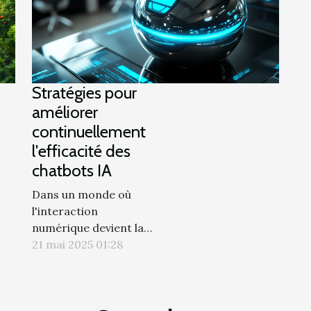
ffrent une expérience à
ière,...
Stratégies pour
améliorer
continuellement
l'efficacité des
chatbots IA
Dans un monde où
l'interaction
numérique devient la
norme, les chatbots
21 mai 2025 01:28
dotés d'intelligence
artificielle (IA) jouent
un rôle clé dans