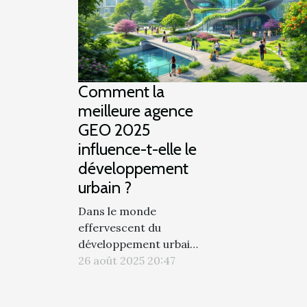
rétro o
part ent
Comment la
meilleure agence
GEO 2025
influence-t-elle le
développement
urbain ?
Dans le monde
effervescent du
développement urbain,
la « Meilleure agence
26 août 2025 20:47
GEO 2025 » émerge
comme un acteur