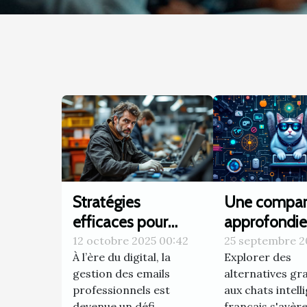
Stratégies
Une compar
efficaces pour
approfondie
améliorer la
alternatives
12 octobre 2025 00:42
25 septembre 2
À l’ère du digital, la
Explorer des
gestion de vos
gratuites au
gestion des emails
alternatives gr
emails
intelligents 
professionnels est
aux chats intell
professionnels
français
devenue un défi
français s'avèr