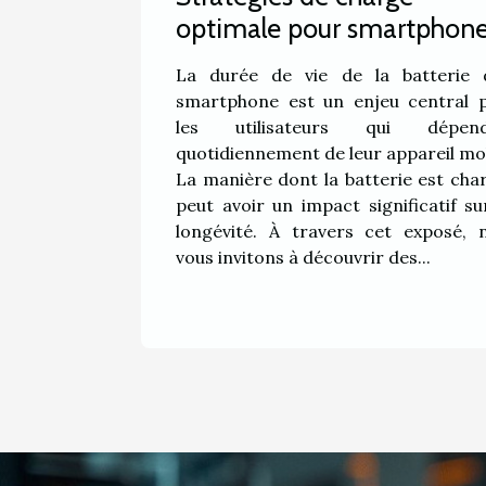
optimale pour smartphon
quelle est la meilleure
La durée de vie de la batterie 
méthode pour prolonger l
smartphone est un enjeu central 
durée de vie de votre batte
les utilisateurs qui dépend
quotidiennement de leur appareil mob
La manière dont la batterie est cha
peut avoir un impact significatif su
longévité. À travers cet exposé, 
vous invitons à découvrir des...