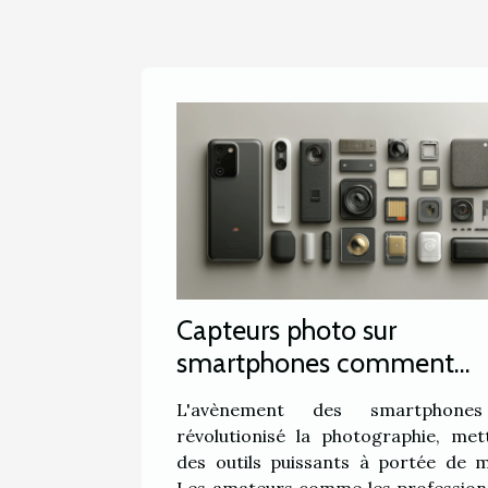
incontournable,
redéfinissant les
standards de
l'aménagement urbain.
Grâce à l'intégration
experte de la
cartographie
intelligente, de la
planification spatiale
avancée et des SIG
(Systèmes...
Capteurs photo sur
smartphones comment
choisir pour une qualité
L'avènement des smartphone
d'image professionnelle
révolutionisé la photographie, met
des outils puissants à portée de m
Les amateurs comme les profession