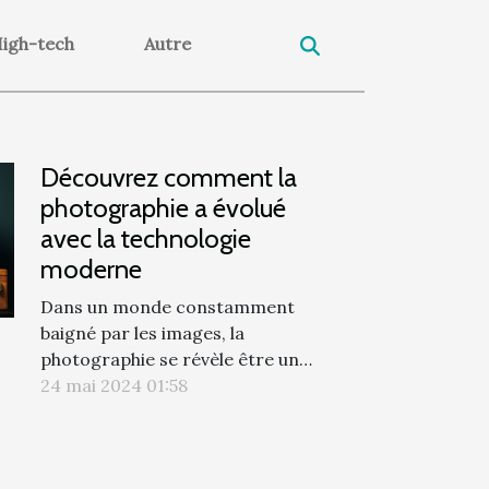
igh-tech
Autre
Découvrez comment la
photographie a évolué
avec la technologie
moderne
Dans un monde constamment
baigné par les images, la
photographie se révèle être un
langage universel, capable de
24 mai 2024 01:58
capturer l'éphémère et de figer
l'émotion brute. Depuis ses
origines, cette forme d'art n'a