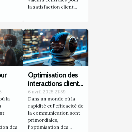
la satisfaction client...
our
Optimisation des
interactions clients
t
avec les outils de
6
6 avril 2025 21:59
ù la
Dans un monde où la
n bot
chat automatisés
s
rapidité et l'efficacité de
ie
ent
la communication sont
n
primordiales,
ation des
l'optimisation des...