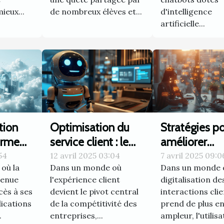
ieux...
de nombreux élèves et...
d'intelligence
artificielle...
tion
Optimisation du
Stratégies p
orme
service client : le
améliorer
rôle clé des
l'engagemen
54
12 avril 2025 03:04
7 avril 2025 09:0
où la
Dans un monde où
Dans un monde o
 cloud
chatbots dans
client avec u
venue
l'expérience client
digitalisation de
l'amélioration
de messager
cès à ses
devient le pivot central
interactions cli
our
continue
ications
de la compétitivité des
prend de plus e
.
entreprises,...
ampleur, l'utilis