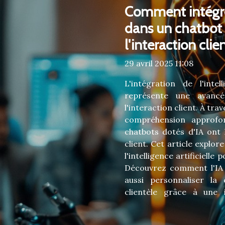
Comment intégrer 
dans un chatbot 
l'interaction clie
29 avril 2025 11:08
L'intégration de l'intel
représente une avancé
l'interaction client. À tr
compréhension approfond
chatbots dotés d'IA ont 
client. Cet article explor
l'intelligence artificielle
Découvrez comment l'IA 
aussi personnaliser la 
clientèle grâce à une i
Comprendre le rôle de l
artificielle est devenue 