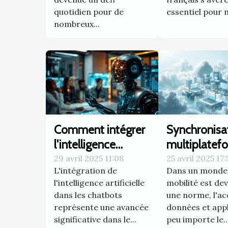
quotidien pour de
essentiel pour m
nombreux...
Comment intégrer
Synchronisa
l'intelligence
multiplatef
artificielle dans un
dans les
29 avril 2025 11:08
25 avril 2025 17:
L'intégration de
Dans un monde 
chatbot pour
applications
l'intelligence artificielle
mobilité est de
améliorer
solutions et
dans les chatbots
une norme, l'ac
l'interaction client
bénéfices p
représente une avancée
données et appl
l'utilisateur
significative dans le...
peu importe le..