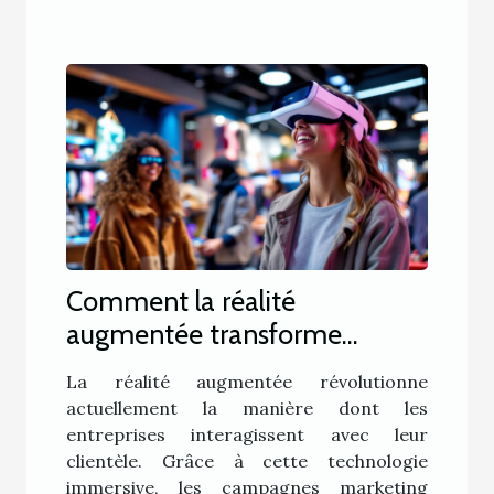
Comment la réalité
augmentée transforme
l'expérience client en
La réalité augmentée révolutionne
marketing ?
actuellement la manière dont les
entreprises interagissent avec leur
clientèle. Grâce à cette technologie
immersive, les campagnes marketing