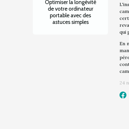
Optimiser la longévité
L'in
de votre ordinateur
cam
portable avec des
cert
astuces simples
reva
qui 
En m
mani
pére
cont
camé
24 