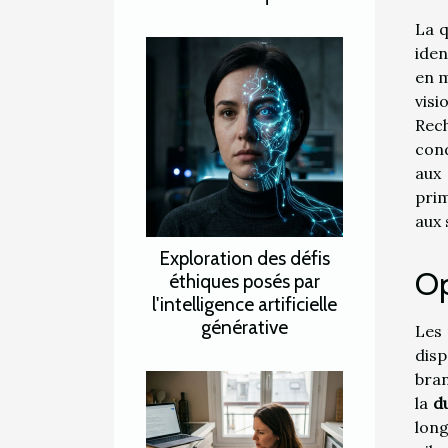
La q
iden
en m
visi
Rech
cond
aux 
prim
aux 
Exploration des défis
Op
éthiques posés par
l'intelligence artificielle
générative
Les 
disp
bran
la
d
long