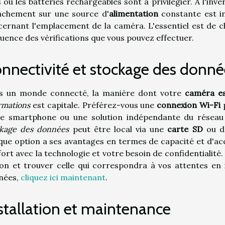
s ou les batteries rechargeables sont à privilégier. À l'inv
nchement sur une source d'
alimentation
constante est in
ernant l'emplacement de la caméra. L'essentiel est de ch
uence des vérifications que vous pouvez effectuer.
nnectivité et stockage des donné
s un monde connecté, la manière dont votre
caméra e
rmations
est capitale. Préférez-vous une
connexion Wi-Fi
p
re smartphone ou une solution indépendante du réseau
ckage des données
peut être local via une
carte SD
ou d
ue option a ses avantages en termes de capacité et d'acc
ort avec la technologie et votre besoin de confidentialité
on et trouver celle qui correspondra à vos attentes en 
nées,
cliquez ici maintenant
.
stallation et maintenance