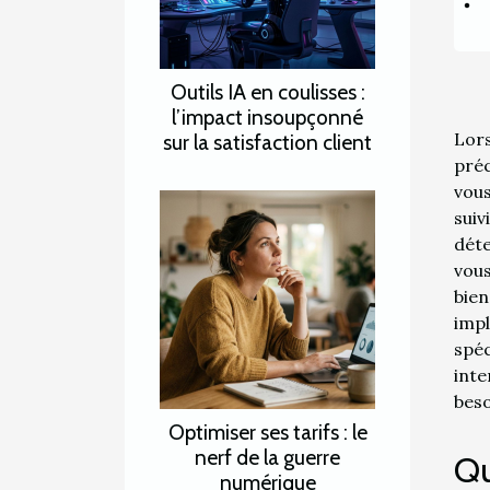
Outils IA en coulisses :
l’impact insoupçonné
Lor
sur la satisfaction client
préc
vous
sui
déte
vous
bien
impl
spé
inte
beso
Optimiser ses tarifs : le
nerf de la guerre
Qu
numérique