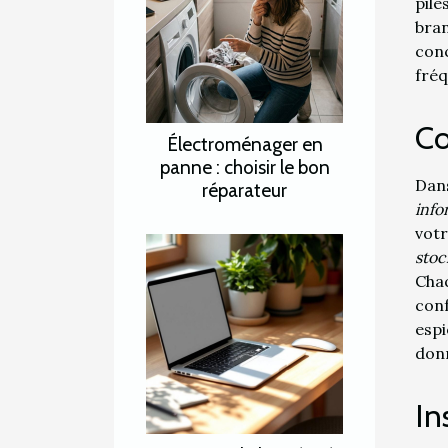
pile
bra
conc
fréq
Co
Électroménager en
panne : choisir le bon
Dan
réparateur
info
vot
sto
Chaq
conf
espi
don
In