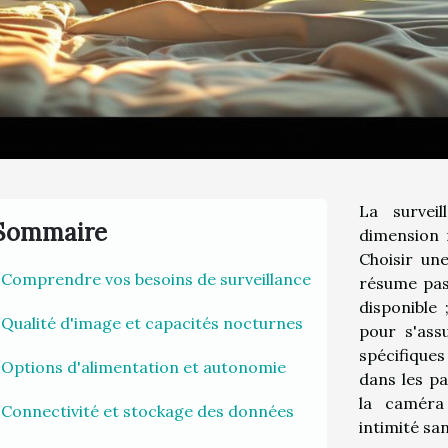
La survei
Sommaire
dimension n
Choisir un
Comprendre vos besoins de surveillance
résume pas
disponible 
Qualité d'image et capacités nocturnes
pour s'ass
spécifique
Options d'alimentation et autonomie
dans les p
la caméra 
Connectivité et stockage des données
intimité san