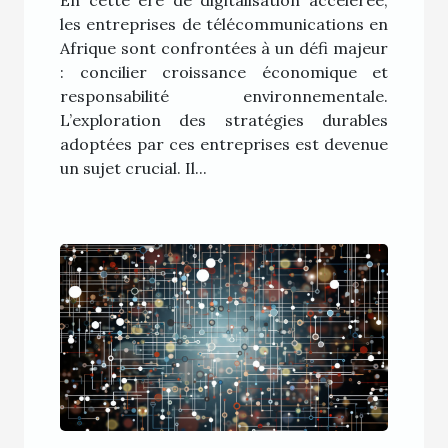
En cette ère de digitalisation accélérée,
télécommunications en
les entreprises de télécommunications en
Afrique
Afrique sont confrontées à un défi majeur
: concilier croissance économique et
responsabilité environnementale.
L’exploration des stratégies durables
adoptées par ces entreprises est devenue
un sujet crucial. Il...